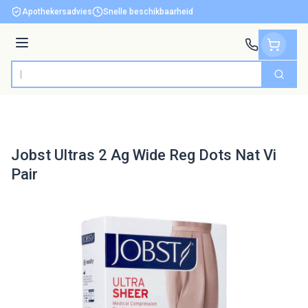
Ga naar de inhoud
Apothekersadvies
Snelle beschikbaarheid
Menu
Zoek
Product, merk, categorie...
Jobst Ultras 2 Ag Wide Reg Dots Nat Vi
Pair