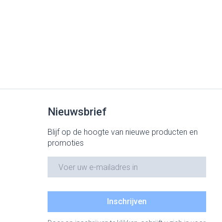
rende
Parfums en
geurproducten
Nieuwsbrief
Blijf op de hoogte van nieuwe producten en
promoties
CBD
E-mail adres
Inschrijven