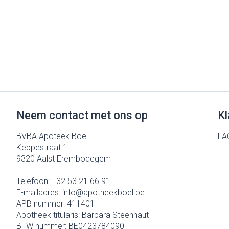
Gezichtsverzo
accessoires
Pigmentstoorni
Gevoelige huid -
huid
Gemengde huid
Doffe huid
Toon meer
Neem contact met ons op
Kl
BVBA Apoteek Boel
FA
Keppestraat 1
Snurken
9320
Aalst Erembodegem
Telefoon:
+32 53 21 66 91
E-mailadres:
info@
apotheekboel.be
APB nummer:
411401
Apotheek titularis:
Barbara Steenhaut
BTW nummer:
BE0423784090