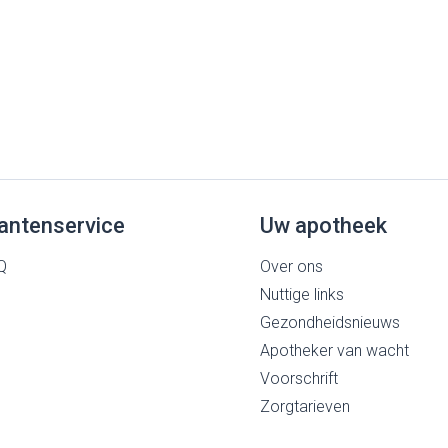
rging
Supplementen
Insectenwe
middelen
ssen
 geïrriteerde
antenservice
Uw apotheek
Q
Over ons
Nuttige links
Zelfbruiner
Scheren
Gezondheidsnieuws
Apotheker van wacht
Voorschrift
Zorgtarieven