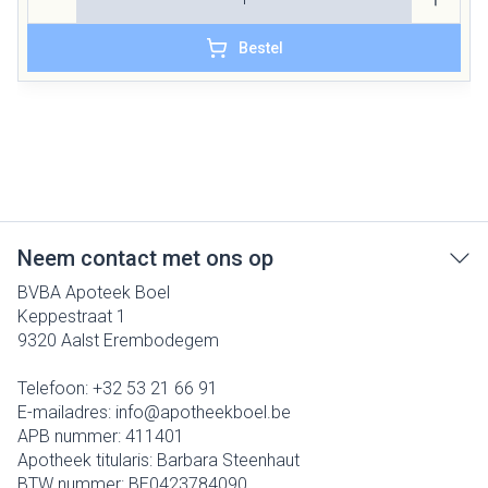
Bestel
Neem contact met ons op
BVBA Apoteek Boel
Keppestraat 1
9320
Aalst Erembodegem
Telefoon:
+32 53 21 66 91
E-mailadres:
info@
apotheekboel.be
APB nummer:
411401
Apotheek titularis:
Barbara Steenhaut
BTW nummer:
BE0423784090