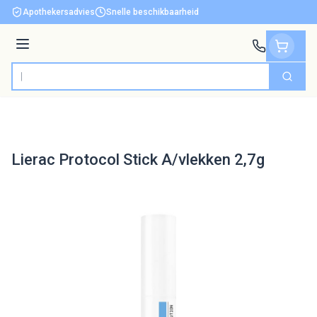
Ga naar de inhoud
Apothekersadvies
Snelle beschikbaarheid
Menu
Zoek
Product, merk, categorie...
Lierac Protocol Stick A/vlekken 2,7g