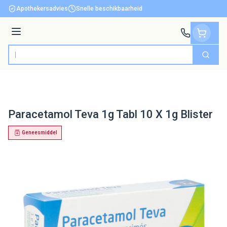
Ga naar de inhoud
Apothekersadvies
Snelle beschikbaarheid
Menu
Zoek
Product, merk, categorie...
Paracetamol Teva 1g Tabl 10 X 1g Blister
Geneesmiddel