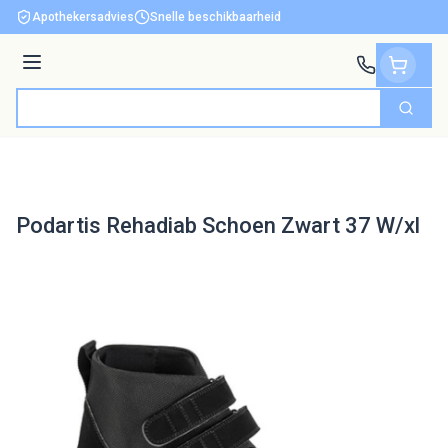
Ga naar de inhoud
Apothekersadvies
Snelle beschikbaarheid
Menu
Zoek
Product, merk, categorie...
Podartis Rehadiab Schoen Zwart 37 W/xl