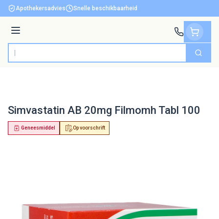
Ga naar de inhoud
Apothekersadvies
Snelle beschikbaarheid
Menu
Zoek
Product, merk, categorie...
Simvastatin AB 20mg Filmomh Tabl 100
Geneesmiddel
Op voorschrift