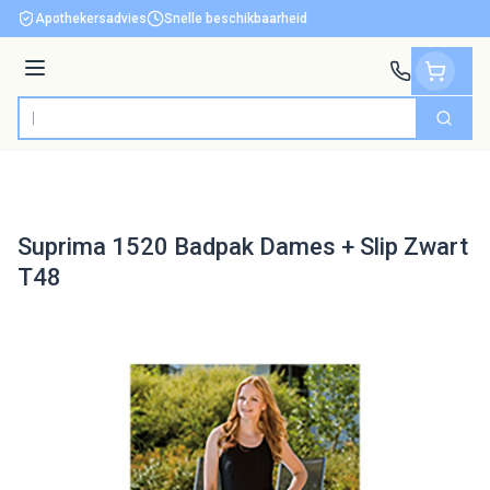
Ga naar de inhoud
Apothekersadvies
Snelle beschikbaarheid
Menu
Zoek
Product, merk, categorie...
Suprima 1520 Badpak Dames + Slip Zwart
T48