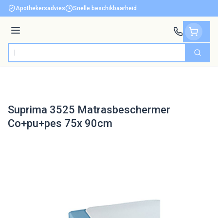
Ga naar de inhoud
Apothekersadvies
Snelle beschikbaarheid
Menu
Zoek
Product, merk, categorie...
Suprima 3525 Matrasbeschermer
Co+pu+pes 75x 90cm