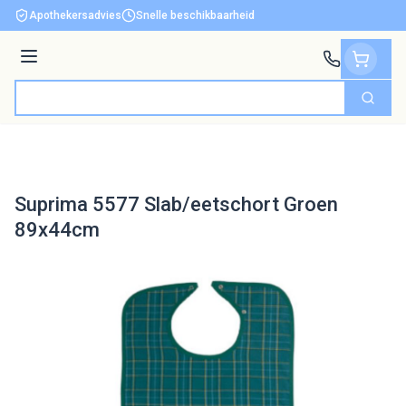
Ga naar de inhoud
Apothekersadvies
Snelle beschikbaarheid
Menu
Zoek
Product, merk, categorie...
Suprima 5577 Slab/eetschort Groen
89x44cm