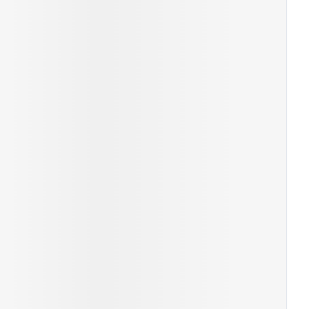
rende
Parfums en
geurproducten
CBD