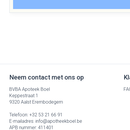
Neem contact met ons op
Kl
BVBA Apoteek Boel
FA
Keppestraat 1
9320
Aalst Erembodegem
Telefoon:
+32 53 21 66 91
E-mailadres:
info@
apotheekboel.be
APB nummer:
411401