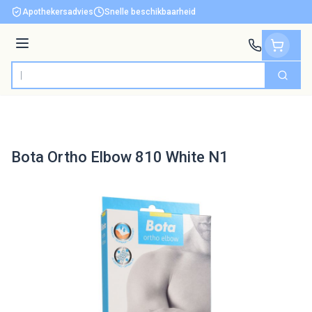
Ga naar de inhoud
Apothekersadvies
Snelle beschikbaarheid
Menu
Zoek
Product, merk, categorie...
Bota Ortho Elbow 810 White N1