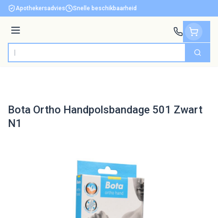
Ga naar de inhoud
Apothekersadvies
Snelle beschikbaarheid
Menu
Zoek
Product, merk, categorie...
Bota Ortho Handpolsbandage 501 Zwart
N1