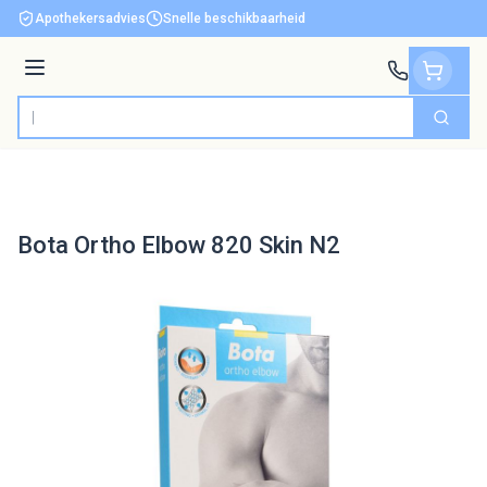
Ga naar de inhoud
Apothekersadvies
Snelle beschikbaarheid
Menu
Zoek
Product, merk, categorie...
Bota Ortho Elbow 820 Skin N2