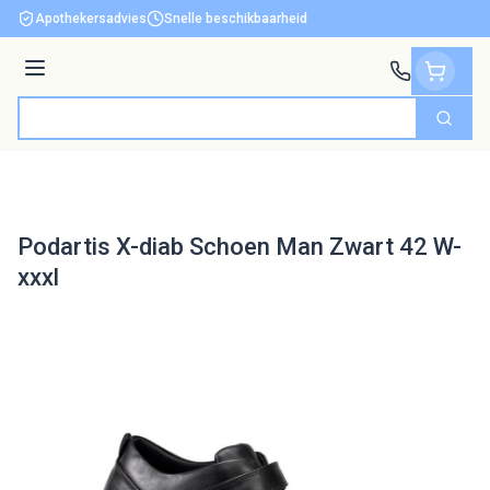
Ga naar de inhoud
Apothekersadvies
Snelle beschikbaarheid
Menu
Zoek
Product, merk, categorie...
Podartis X-diab Schoen Man Zwart 42 W-
xxxl