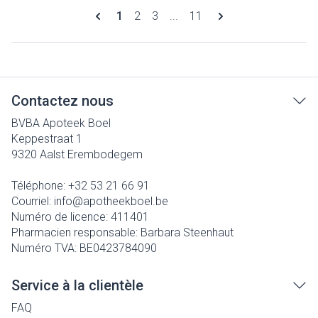
Pages
Vous lisez actuellement la page
Page
Page
Page
1
2
3
...
11
Contactez nous
BVBA Apoteek Boel
Keppestraat 1
9320
Aalst Erembodegem
Téléphone:
+32 53 21 66 91
Courriel:
info@
apotheekboel.be
Numéro de licence:
411401
Pharmacien responsable:
Barbara Steenhaut
Numéro TVA:
BE0423784090
Service à la clientèle
FAQ