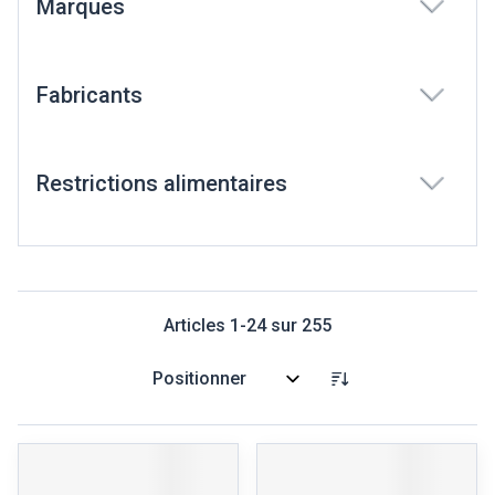
Marques
filter
Fabricants
filter
Restrictions alimentaires
filter
Articles
1
-
24
sur
255
Trier par: