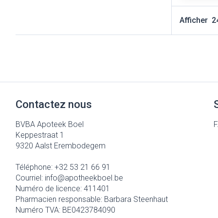
Cheveux
Afficher
Piluliers et ac
Soins du visag
Taches de pigm
Peau sensible - 
Contactez nous
Peau mixte
BVBA Apoteek Boel
Peau terne
Keppestraat 1
9320
Aalst Erembodegem
Afficher plus
Téléphone:
+32 53 21 66 91
Courriel:
info@
apotheekboel.be
Ronflement
Numéro de licence:
411401
Pharmacien responsable:
Barbara Steenhaut
Numéro TVA:
BE0423784090