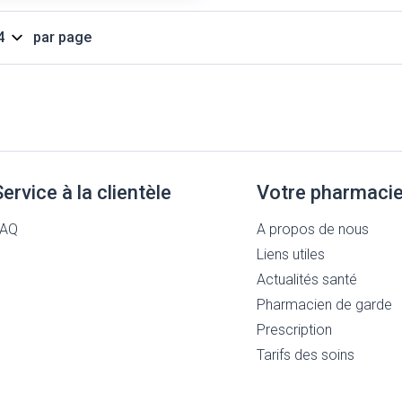
Massage
Afficher plus
Afficher plus
par page
cessoires
Masques chirurgique
e
Compléments
Répulsifs a
nutritionnels
entation
peau irritée
Service à la clientèle
Votre pharmaci
FAQ
A propos de nous
Liens utiles
Actualités santé
Pharmacien de garde
Prescription
Autobronzants
Rasage
Tarifs des soins