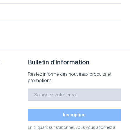
Yeux
Afficher plus
nti-insectes
Senteur
e
Bulletin d’information
Restez informé des nouveaux produits et
promotions
Adresse mail
CBD
Inscription
En cliquant sur s'abonner, vous vous abonnez à