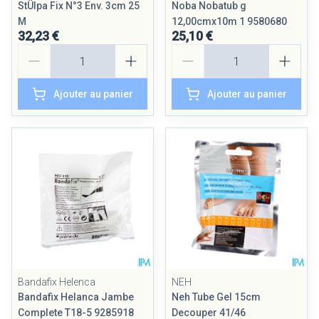
StÜlpa Fix N°3 Env. 3cm 25
Noba Nobatub g
M
12,00cmx10m 1 9580680
32,23 €
25,10 €
Quantité
Quantité
Ajouter au panier
Ajouter au panier
Bandafix Helenca
NEH
Bandafix Helanca Jambe
Neh Tube Gel 15cm
Complete T18-5 9285918
Decouper 41/46