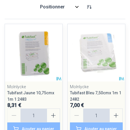
Trier par:
Molnlycke
Molnlycke
Tubifast Jaune 10,75cmx
Tubifast Bleu 7,50cmx 1m 1
1m 1 2483
2482
8,31 €
7,00 €
Quantité
Quantité
Ajouter au panier
Ajouter au panier