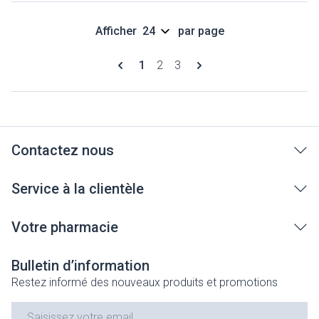
Afficher
par page
Pages
Vous lisez actuellement la page
Page
Page
1
2
3
Contactez nous
Service à la clientèle
Votre pharmacie
Bulletin d’information
Restez informé des nouveaux produits et promotions
Adresse mail