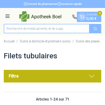
Diapositive 1 de 1
Aller au contenu
Conseil du pharmacien
Livraison rapide
0
0 articles
Menu
0,00 €
Recherche de méd
Cherch
Rechercher
Accueil
/
Soins à domicile et premiers soins
/
Soins des plaies
/
Filets tubulaires
Filtre
Articles
1
-
24
sur
71