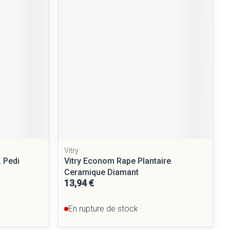
Yeux
Afficher plus
nti-insectes
Senteur
Vitry
. Pedi
Vitry Econom Rape Plantaire
Ceramique Diamant
13,94 €
CBD
En rupture de stock