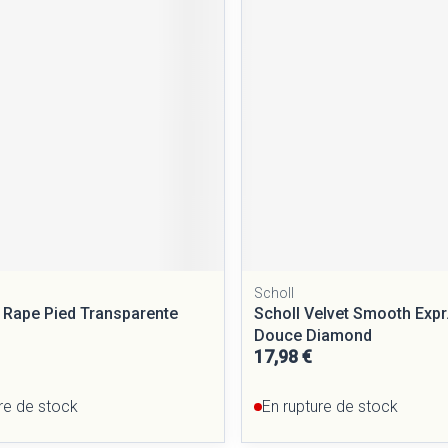
Massage
Afficher plus
Afficher plus
cessoires
Masques chirurgique
e
Compléments
Répulsifs a
nutritionnels
entation
peau irritée
Scholl
Rape Pied Transparente
Scholl Velvet Smooth Expr
Douce Diamond
17,98 €
Autobronzants
Rasage
re de stock
En rupture de stock