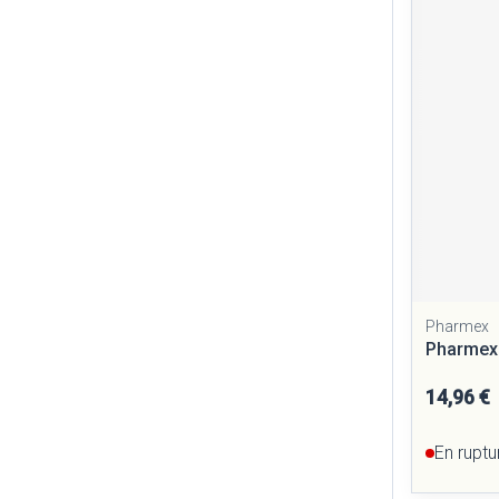
Cheveux
Piluliers et ac
Soins du visag
Taches de pigm
Peau sensible - 
Peau mixte
Peau terne
Pharmex
Afficher plus
Pharmex 
14,96 €
Ronflement
En ruptu