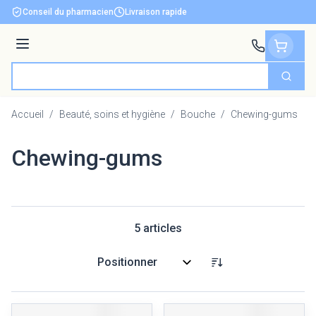
Aller au contenu
Conseil du pharmacien
Livraison rapide
Menu
Cherch
Rechercher
Accueil
/
Beauté, soins et hygiène
/
Bouche
/
Chewing-gums
Chewing-gums
5
articles
Trier par: