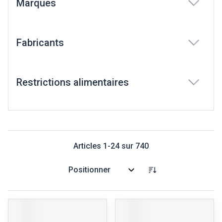
Marques
filter
Fabricants
filter
Restrictions alimentaires
filter
Articles
1
-
24
sur
740
Trier par: