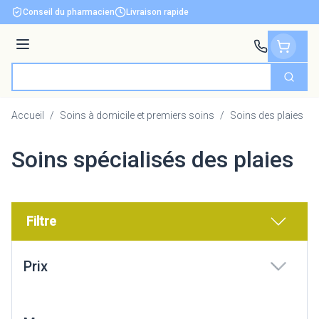
Aller au contenu
Conseil du pharmacien
Livraison rapide
Menu
Cherch
Rechercher
Accueil
/
Soins à domicile et premiers soins
/
Soins des plaies
/
Soins spécialisés des plaies
Filtre
Passer à la liste des produits
Prix
filter