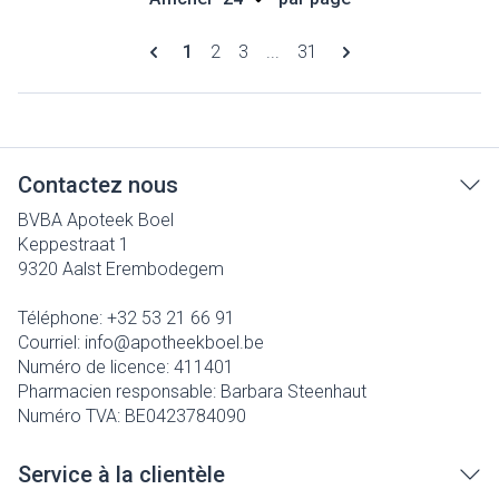
Pages
Vous lisez actuellement la page
Page
Page
Page
1
2
3
...
31
Contactez nous
BVBA Apoteek Boel
Keppestraat 1
9320
Aalst Erembodegem
Téléphone:
+32 53 21 66 91
Courriel:
info@
apotheekboel.be
Numéro de licence:
411401
Pharmacien responsable:
Barbara Steenhaut
Numéro TVA:
BE0423784090
Service à la clientèle