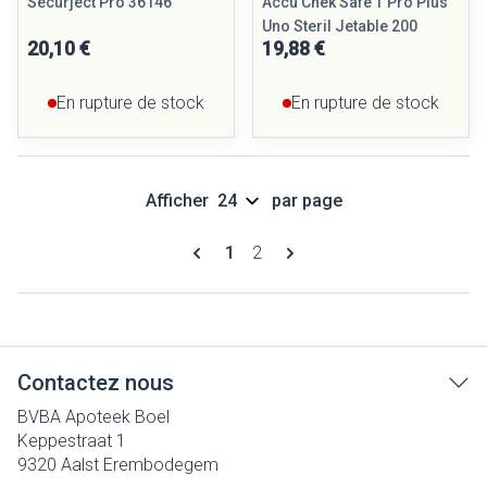
Securject Pro 36146
Accu Chek Safe T Pro Plus
Uno Steril Jetable 200
20,10 €
19,88 €
En rupture de stock
En rupture de stock
Afficher
par page
Pages
Vous lisez actuellement la page
Page
1
2
Contactez nous
BVBA Apoteek Boel
Keppestraat 1
9320
Aalst Erembodegem