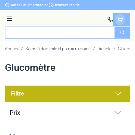
Aller au contenu
Conseil du pharmacien
Livraison rapide
Menu
Cherch
Rechercher
Accueil
/
Soins à domicile et premiers soins
/
Diabète
/
Glucomè
Glucomètre
Filtre
Passer à la liste des produits
Prix
filter