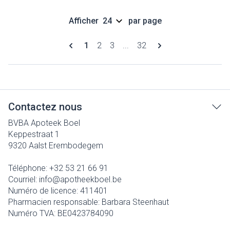
Afficher
par page
Pages
Vous lisez actuellement la page
Page
Page
Page
1
2
3
...
32
Contactez nous
BVBA Apoteek Boel
Keppestraat 1
9320
Aalst Erembodegem
Téléphone:
+32 53 21 66 91
Courriel:
info@
apotheekboel.be
Numéro de licence:
411401
Pharmacien responsable:
Barbara Steenhaut
Numéro TVA:
BE0423784090