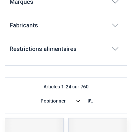
Marques
filter
Fabricants
filter
Restrictions alimentaires
filter
Articles
1
-
24
sur
760
Trier par: