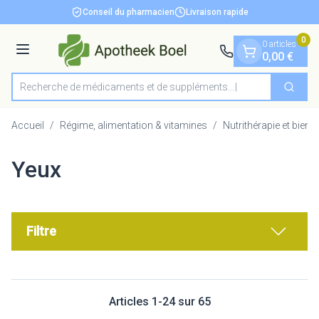
Diapositive 1 de 1
Aller au contenu
Conseil du pharmacien
Livraison rapide
0
0 articles
Menu
0,00 €
Recherche de médicaments
Cherch
Rechercher
Accueil
/
Régime, alimentation & vitamines
/
Nutrithérapie et bien-ê
Yeux
Filtre
Articles
1
-
24
sur
65