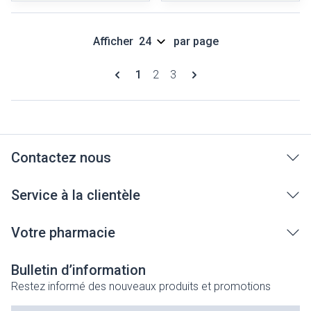
Afficher
par page
Pages
Vous lisez actuellement la page
Page
Page
1
2
3
Contactez nous
Service à la clientèle
Votre pharmacie
Bulletin d’information
Restez informé des nouveaux produits et promotions