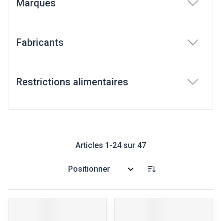
Marques
filter
Fabricants
filter
Restrictions alimentaires
filter
Articles
1
-
24
sur
47
Trier par: