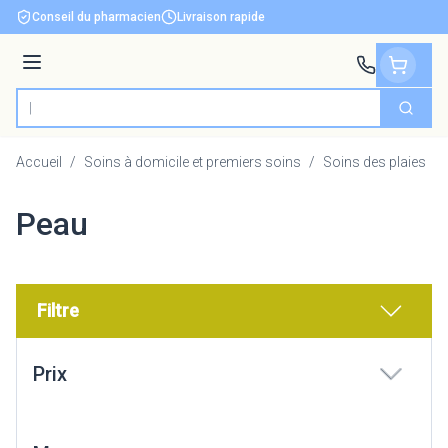
Aller au contenu
Conseil du pharmacien
Livraison rapide
Menu
Cherch
Rechercher
Accueil
/
Soins à domicile et premiers soins
/
Soins des plaies
/
Peau
Filtre
Passer à la liste des produits
Prix
filter