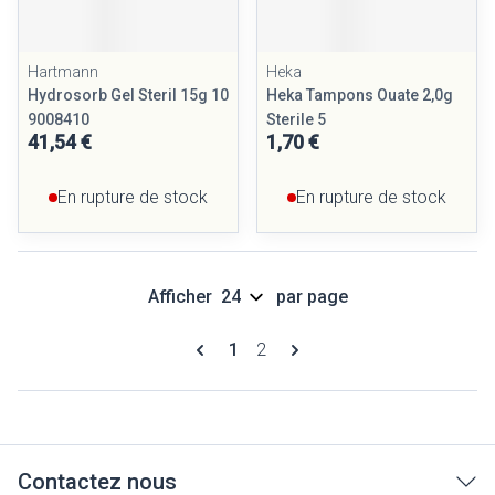
Hartmann
Heka
Hydrosorb Gel Steril 15g 10
Heka Tampons Ouate 2,0g
9008410
Sterile 5
41,54 €
1,70 €
En rupture de stock
En rupture de stock
Afficher
par page
Pages
Vous lisez actuellement la page
Page
1
2
Contactez nous