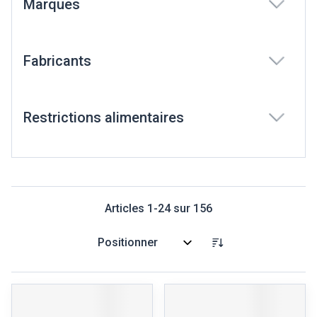
Marques
filter
Fabricants
filter
Restrictions alimentaires
filter
Articles
1
-
24
sur
156
Trier par: