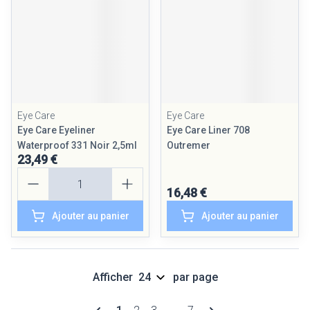
Eye Care
Eye Care
Eye Care Eyeliner
Eye Care Liner 708
Waterproof 331 Noir 2,5ml
Outremer
23,49 €
Quantité
16,48 €
Ajouter au panier
Ajouter au panier
Afficher
par page
Pages
Vous lisez actuellement la page
Page
Page
Page