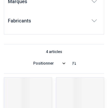
Marques
filter
Fabricants
filter
4
articles
Trier par: