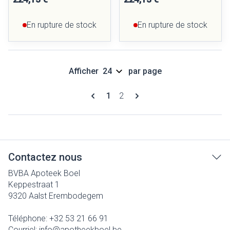
En rupture de stock
En rupture de stock
Afficher
par page
Pages
Vous lisez actuellement la page
Page
1
2
Contactez nous
BVBA Apoteek Boel
Keppestraat 1
9320
Aalst Erembodegem
Téléphone:
+32 53 21 66 91
Courriel:
info@
apotheekboel.be