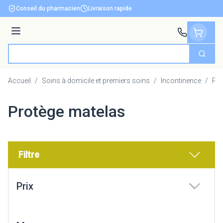
Aller au contenu
Conseil du pharmacien
Livraison rapide
Menu
Cherch
Rechercher
Accueil
/
Soins à domicile et premiers soins
/
Incontinence
/
Pro
Protège matelas
Filtre
Passer à la liste des produits
Prix
filter