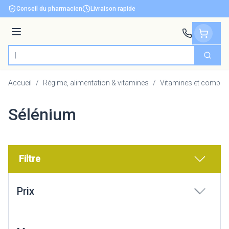
Aller au contenu
Conseil du pharmacien
Livraison rapide
Menu
Cherch
Rechercher
Accueil
/
Régime, alimentation & vitamines
/
Vitamines et complém
Sélénium
Filtre
Passer à la liste des produits
Prix
filter