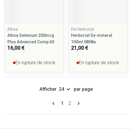
Altisa
De Herborist
Altisa Selenium 200mcg
Herborist Se-mineral
Plus Advanced Comp 60
100ml 0808a
16,00 €
21,00 €
En rupture de stock
En rupture de stock
Afficher
par page
Pages
Vous lisez actuellement la page
Page
1
2