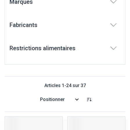
Marques
filter
Fabricants
filter
Restrictions alimentaires
filter
Articles
1
-
24
sur
37
Trier par: