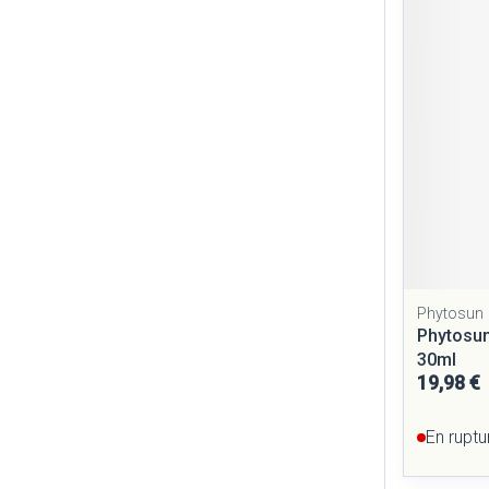
Cheveux
Piluliers et ac
Soins du visag
Taches de pigm
Peau sensible - 
Peau mixte
Peau terne
Phytosun
Afficher plus
Phytosun
30ml
19,98 €
Ronflement
En ruptu