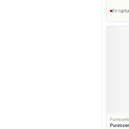
En ruptu
Puressenti
Puressen