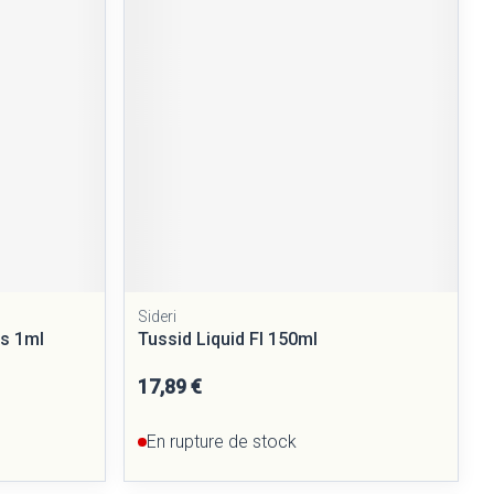
Yeux
Afficher plus
nti-insectes
Senteur
Sideri
is 1ml
Tussid Liquid Fl 150ml
17,89 €
CBD
En rupture de stock