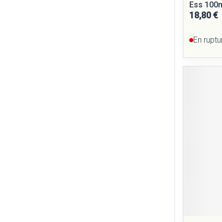
Ess 100
18,80 €
En ruptu