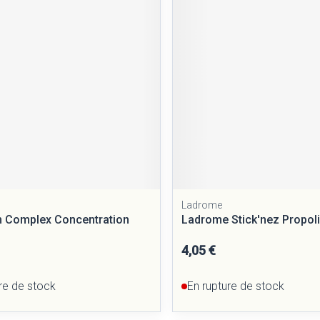
Massage
Afficher plus
Afficher plus
cessoires
Masques chirurgique
e
Compléments
Répulsifs a
nutritionnels
entation
peau irritée
Ladrome
 Complex Concentration
Ladrome Stick'nez Propol
4,05 €
Autobronzants
Rasage
re de stock
En rupture de stock