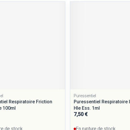
el
Puressentiel
iel Respiratoire Friction
Puressentiel Respiratoire 
e 100ml
Hle Ess. 1ml
7,50 €
re de stock
En rupture de stock