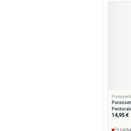
Puressenti
Puressent
Pectoral
14,95 €
En ruptu