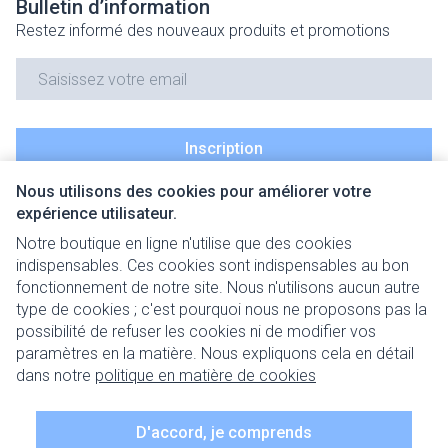
Bulletin d’information
Restez informé des nouveaux produits et promotions
Adresse mail
Inscription
Nous utilisons des cookies pour améliorer votre
En cliquant sur s'abonner, vous vous abonnez à notre newsletter
expérience utilisateur.
et acceptez notre
politique de confidentialité
.
Notre boutique en ligne n'utilise que des cookies
indispensables. Ces cookies sont indispensables au bon
fonctionnement de notre site. Nous n'utilisons aucun autre
type de cookies ; c'est pourquoi nous ne proposons pas la
possibilité de refuser les cookies ni de modifier vos
paramètres en la matière. Nous expliquons cela en détail
Liens légaux
dans notre
politique en matière de cookies
D'accord, je comprends