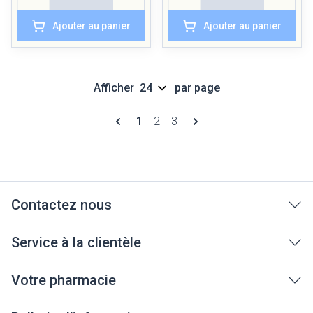
Ajouter au panier
Ajouter au panier
Afficher
par page
Pages
Vous lisez actuellement la page
Page
Page
1
2
3
Contactez nous
Service à la clientèle
Votre pharmacie