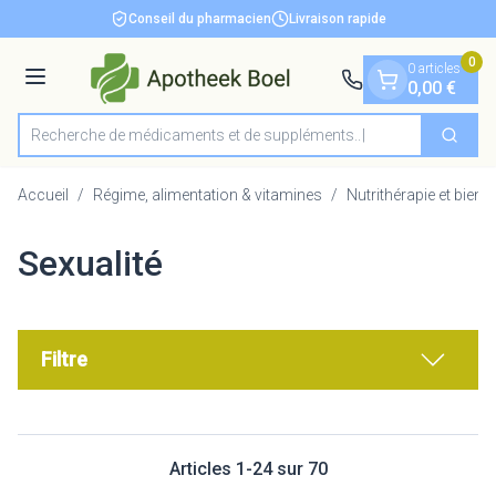
Diapositive 1 de 1
Aller au contenu
Conseil du pharmacien
Livraison rapide
0
0 articles
Menu
0,00 €
Recherche de médicaments
Cherch
Rechercher
Accueil
/
Régime, alimentation & vitamines
/
Nutrithérapie et bien-ê
Sexualité
Filtre
Articles
1
-
24
sur
70