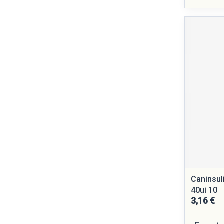
Caninsul
40ui 10
3,16 €