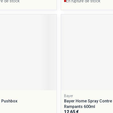
re de stock
En rupture de stock
Bayer
r Pushbox
Bayer Home Spray Contre 
Rampants 600ml
12,65 €