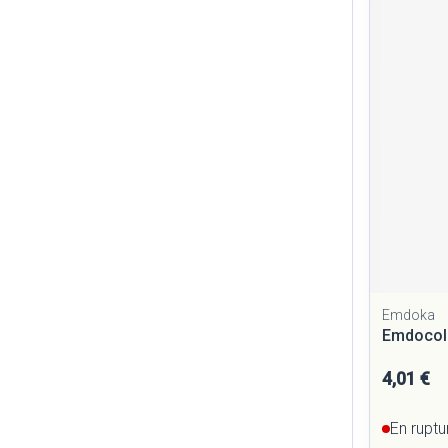
Cheveux
Piluliers et ac
Soins du visag
Taches de pigm
Peau sensible - 
Peau mixte
Peau terne
Afficher plus
Emdoka
Emdocoli
4,01 €
Ronflement
En ruptu