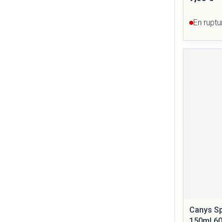
En ruptu
Canys Sp
150ml 6