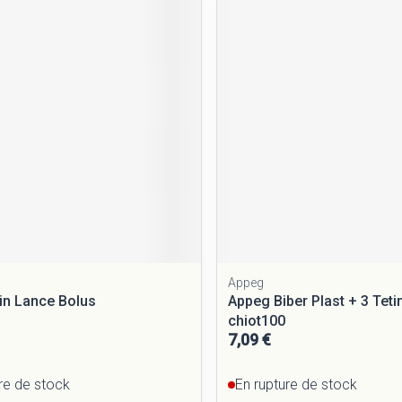
Massage
Afficher plus
Afficher plus
cessoires
Masques chirurgique
e
Compléments
Répulsifs a
nutritionnels
entation
peau irritée
Appeg
n Lance Bolus
Appeg Biber Plast + 3 Teti
chiot100
7,09 €
Autobronzants
Rasage
re de stock
En rupture de stock