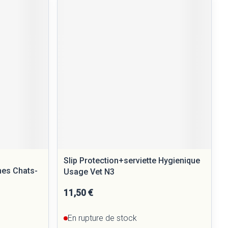
Yeux
Afficher plus
nti-insectes
Senteur
Slip Protection+serviette Hygienique
nes Chats-
Usage Vet N3
11,50 €
CBD
En rupture de stock