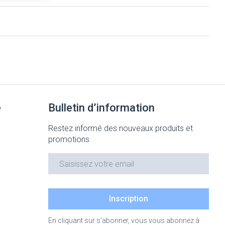
Yeux
Afficher plus
nti-insectes
Senteur
e
Bulletin d’information
Restez informé des nouveaux produits et
promotions
Adresse mail
CBD
Inscription
En cliquant sur s'abonner, vous vous abonnez à