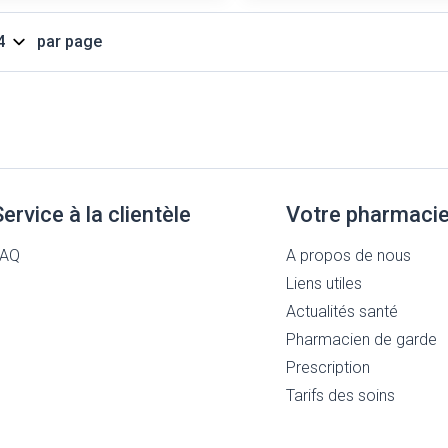
Massage
Afficher plus
Afficher plus
par page
cessoires
Masques chirurgique
e
Compléments
Répulsifs a
nutritionnels
entation
peau irritée
Service à la clientèle
Votre pharmaci
FAQ
A propos de nous
Liens utiles
Actualités santé
Pharmacien de garde
Prescription
Autobronzants
Rasage
Tarifs des soins