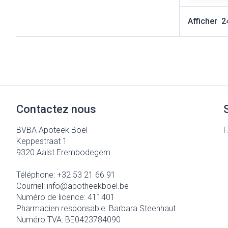
Cheveux
Afficher
Piluliers et ac
Soins du visag
Taches de pigm
Peau sensible - 
Contactez nous
Peau mixte
BVBA Apoteek Boel
Peau terne
Keppestraat 1
9320
Aalst Erembodegem
Afficher plus
Téléphone:
+32 53 21 66 91
Courriel:
info@
apotheekboel.be
Ronflement
Numéro de licence:
411401
Pharmacien responsable:
Barbara Steenhaut
Numéro TVA:
BE0423784090