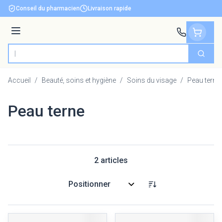
Aller au contenu
Conseil du pharmacien
Livraison rapide
Menu
Cherch
Rechercher
Accueil
/
Beauté, soins et hygiène
/
Soins du visage
/
Peau terne
Peau terne
2
articles
Trier par: