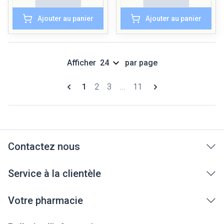
Ajouter au panier
Ajouter au panier
Afficher
par page
Pages
Vous lisez actuellement la page
Page
Page
Page
1
2
3
...
11
Contactez nous
Service à la clientèle
Votre pharmacie