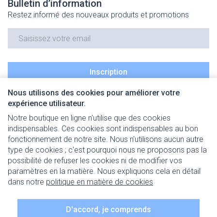
Bulletin d’information
Restez informé des nouveaux produits et promotions
Adresse mail
Inscription
Nous utilisons des cookies pour améliorer votre
En cliquant sur s'abonner, vous vous abonnez à notre newsletter
expérience utilisateur.
et acceptez notre
politique de confidentialité
.
Notre boutique en ligne n'utilise que des cookies
indispensables. Ces cookies sont indispensables au bon
fonctionnement de notre site. Nous n'utilisons aucun autre
type de cookies ; c'est pourquoi nous ne proposons pas la
possibilité de refuser les cookies ni de modifier vos
paramètres en la matière. Nous expliquons cela en détail
Liens légaux
dans notre
politique en matière de cookies
D'accord, je comprends