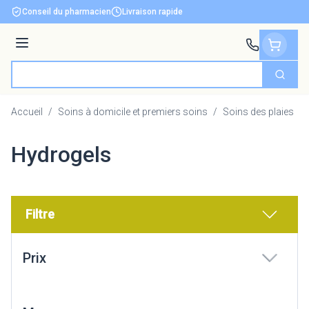
Aller au contenu
Conseil du pharmacien
Livraison rapide
Menu
Cherch
Rechercher
Accueil
/
Soins à domicile et premiers soins
/
Soins des plaies
/
Hydrogels
Filtre
Passer à la liste des produits
Prix
filter