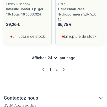
Smith & Nephew
Tielle
Intrasite Confor. Cp+gel
Tielle Phmb Pans
10x10cm 10 66000324
Hydropolymere 5,0x 5,0cm
10
39,26 €
36,75 €
En rupture de stock
En rupture de stock
Afficher
par page
Pages
Vous lisez actuellement la page
Page
1
2
Contactez nous
BVBA Apoteek Boel