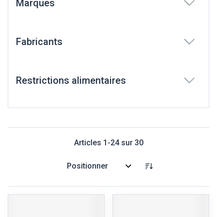
Marques
filter
Fabricants
filter
Restrictions alimentaires
filter
Articles
1
-
24
sur
30
Trier par: