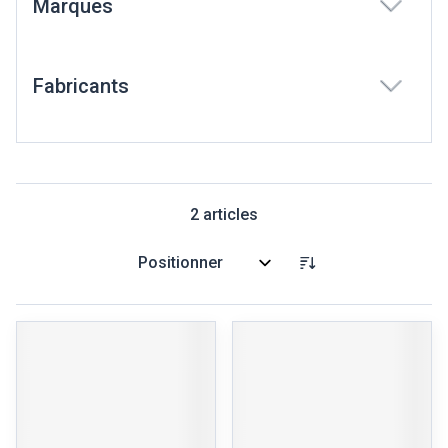
Marques
filter
Fabricants
filter
2
articles
Trier par: