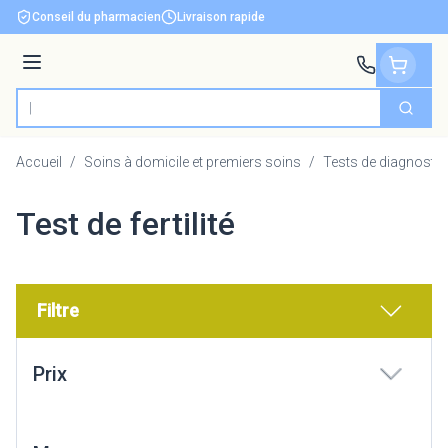
Aller au contenu
Conseil du pharmacien
Livraison rapide
Menu
Cherch
Rechercher
Accueil
/
Soins à domicile et premiers soins
/
Tests de diagnostic
Test de fertilité
Filtre
Passer à la liste des produits
Prix
filter