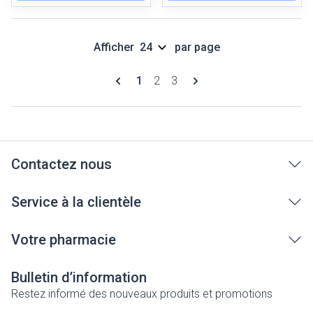
Afficher
par page
Pages
Vous lisez actuellement la page
Page
Page
1
2
3
Contactez nous
Service à la clientèle
Votre pharmacie
Bulletin d’information
Restez informé des nouveaux produits et promotions