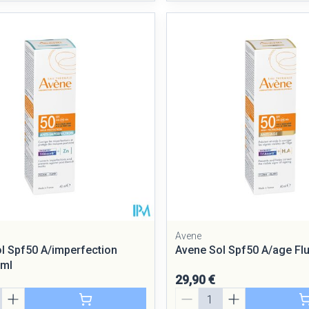
Avene
l Spf50 A/imperfection
Avene Sol Spf50 A/age Fl
0ml
29,90 €
Quantité