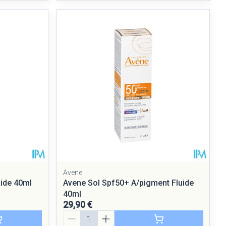
Avene
uide 40ml
Avene Sol Spf50+ A/pigment Fluide
40ml
29,90 €
Quantité