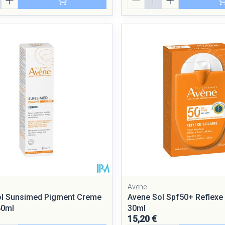
Avene
ol Sunsimed Pigment Creme
Avene Sol Spf50+ Reflexe 
80ml
30ml
15,20 €