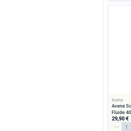
Avene
Avene So
Fluide 4
29,90 €
Quantité