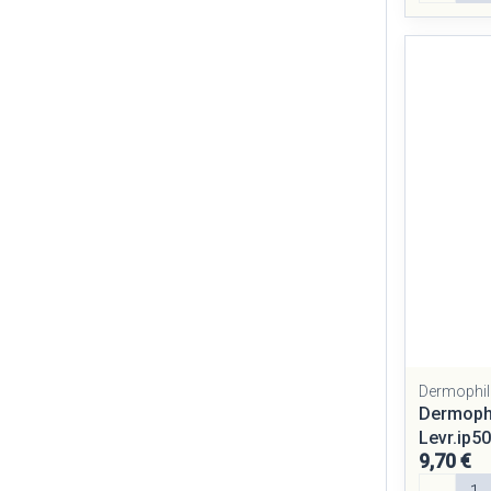
Dermophil
Dermophi
Levr.ip50
9,70 €
Quantité