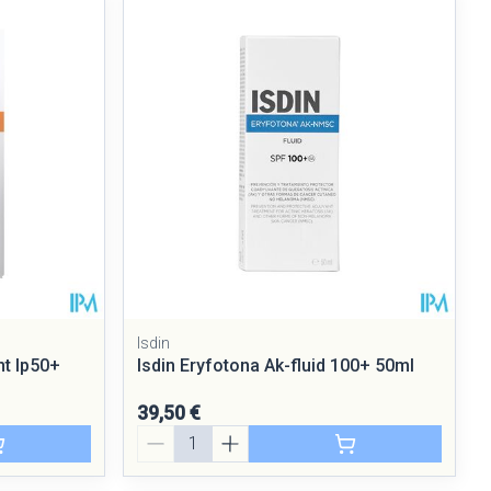
ie
Médications diverses
Eau micellaire
Yeux
Afficher plus
nti-insectes
Senteur
Isdin
nt Ip50+
Isdin Eryfotona Ak-fluid 100+ 50ml
39,50 €
Quantité
CBD