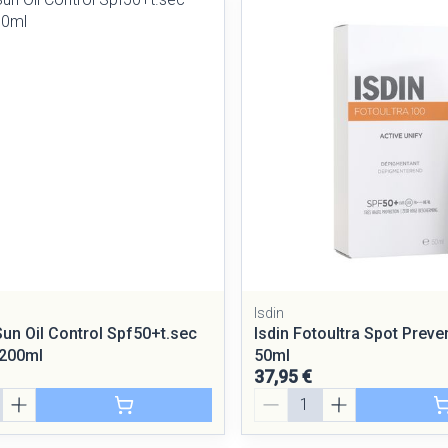
Minceur
Homeopath
Soin intime
Afficher plus
Ombres à paupières
Massage
Afficher plus
Afficher plus
cessoires
Masques chirurgique
e
Compléments
Répulsifs a
nutritionnels
entation
peau irritée
Isdin
Sun Oil Control Spf50+t.sec
Isdin Fotoultra Spot Preve
.200ml
50ml
37,95 €
Quantité
Autobronzants
Rasage