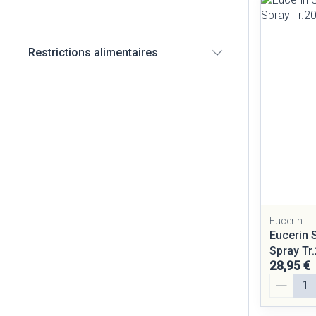
Diagnostiques
Restrictions alimentaires
Cheveux
filter
Piluliers et ac
Soins du visag
Taches de pigm
Peau sensible - 
Peau mixte
Peau terne
Eucerin
Eucerin 
Afficher plus
Spray Tr
28,95 €
Quantité
Ronflement