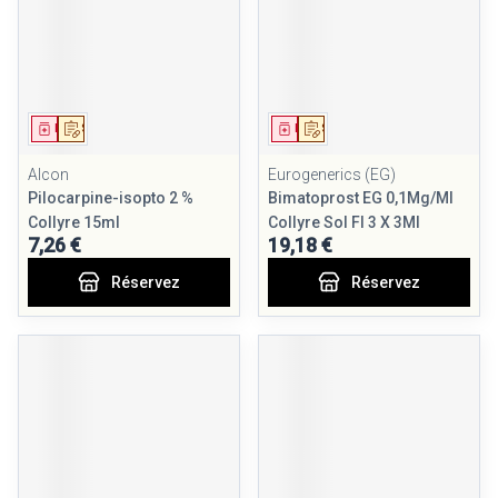
Médicament
Sur prescription
Médicament
Sur prescription
Alcon
Eurogenerics (EG)
Pilocarpine-isopto 2 %
Bimatoprost EG 0,1Mg/Ml
Collyre 15ml
Collyre Sol Fl 3 X 3Ml
7,26 €
19,18 €
Réservez
Réservez