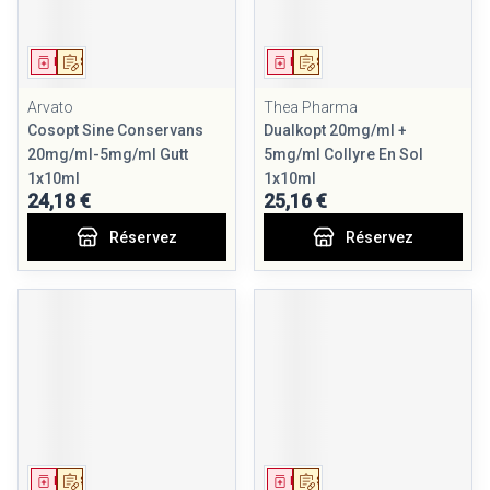
Médicament
Sur prescription
Médicament
Sur prescription
Arvato
Thea Pharma
Cosopt Sine Conservans
Dualkopt 20mg/ml +
20mg/ml-5mg/ml Gutt
5mg/ml Collyre En Sol
1x10ml
1x10ml
24,18 €
25,16 €
Réservez
Réservez
Médicament
Sur prescription
Médicament
Sur prescription