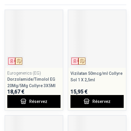
Médicament
Sur prescription
Médicament
Sur prescription
Eurogenerics (EG)
Vizilatan 50mcg/ml Collyre
Dorzolamide/Timolol EG
Sol 1 X 2,5ml
20Mg/5Mg Collyre 3X5Ml
18,67 €
15,95 €
Réservez
Réservez