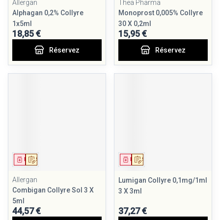
Allergan
Thea Pharma
Alphagan 0,2% Collyre
Monoprost 0,005% Collyre
1x5ml
30 X 0,2ml
18,85 €
15,95 €
Réservez
Réservez
Médicament
Sur prescription
Médicament
Sur prescription
Allergan
Lumigan Collyre 0,1mg/1ml
Combigan Collyre Sol 3 X
3 X 3ml
5ml
44,57 €
37,27 €