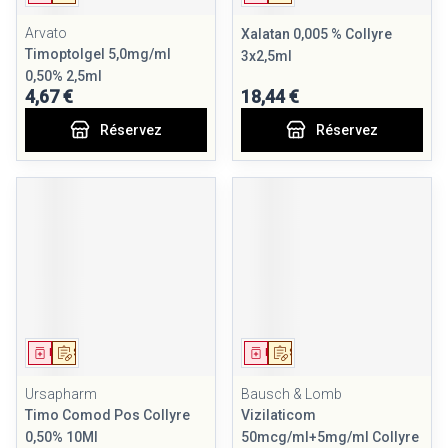
Arvato
Xalatan 0,005 % Collyre
Timoptolgel 5,0mg/ml
3x2,5ml
0,50% 2,5ml
4,67 €
18,44 €
Réservez
Réservez
Médicament
Sur prescription
Médicament
Sur prescription
Ursapharm
Bausch & Lomb
Timo Comod Pos Collyre
Vizilaticom
0,50% 10Ml
50mcg/ml+5mg/ml Collyre