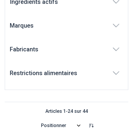
Ingrédients actifs
filter
Marques
filter
Fabricants
filter
Restrictions alimentaires
filter
Articles
1
-
24
sur
44
Trier par: