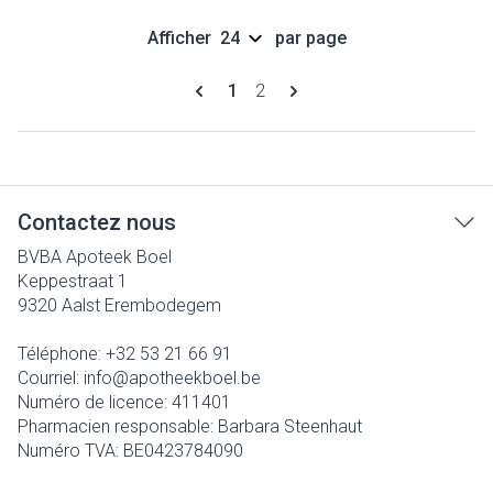
Afficher
par page
Pages
Vous lisez actuellement la page
Page
1
2
Contactez nous
BVBA Apoteek Boel
Keppestraat 1
9320
Aalst Erembodegem
Téléphone:
+32 53 21 66 91
Courriel:
info@
apotheekboel.be
Numéro de licence:
411401
Pharmacien responsable:
Barbara Steenhaut
Numéro TVA:
BE0423784090