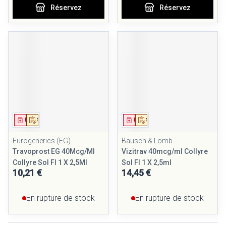
Réservez
Réservez
Médicament
Sur prescription
Médicament
Sur prescription
Eurogenerics (EG)
Bausch & Lomb
Travoprost EG 40Mcg/Ml
Vizitrav 40mcg/ml Collyre
Collyre Sol Fl 1 X 2,5Ml
Sol Fl 1 X 2,5ml
10,21 €
14,45 €
En rupture de stock
En rupture de stock