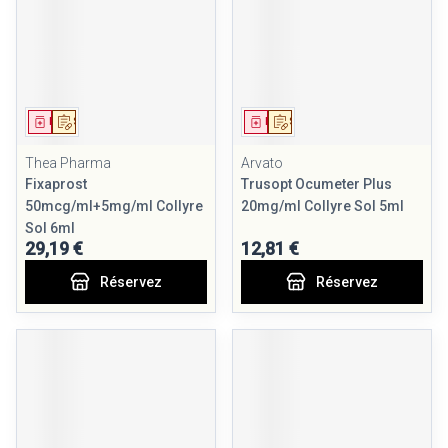
Médicament
Sur prescription
Médicament
Sur prescription
Thea Pharma
Arvato
Fixaprost
Trusopt Ocumeter Plus
50mcg/ml+5mg/ml Collyre
20mg/ml Collyre Sol 5ml
Sol 6ml
29,19 €
12,81 €
Réservez
Réservez