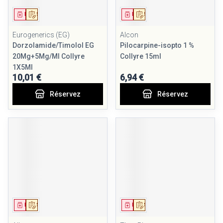
Médicament
Sur prescription
Médicament
Sur prescription
Eurogenerics (EG)
Alcon
Dorzolamide/Timolol EG
Pilocarpine-isopto 1 %
20Mg+5Mg/Ml Collyre
Collyre 15ml
1X5Ml
10,01 €
6,94 €
Réservez
Réservez
Médicament
Sur prescription
Médicament
Sur prescription