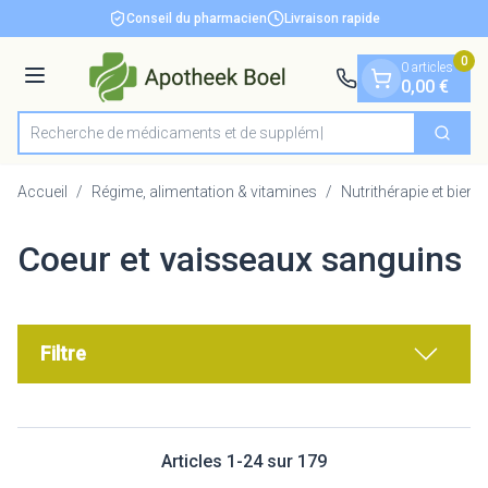
Diapositive 1 de 1
Aller au contenu
Conseil du pharmacien
Livraison rapide
0
0 articles
Menu
0,00 €
Recherche de médica
Cherch
Rechercher
Accueil
/
Régime, alimentation & vitamines
/
Nutrithérapie et bien-ê
Coeur et vaisseaux sanguins
Filtre
Articles
1
-
24
sur
179