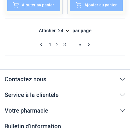
Ajouter au panier
Ajouter au panier
Afficher
par page
Pages
Vous lisez actuellement la page
Page
Page
Page
1
2
3
...
8
Contactez nous
Service à la clientèle
Votre pharmacie
Bulletin d’information