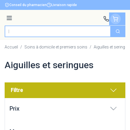
Aller au contenu
Conseil du pharmacien
Livraison rapide
Menu
Cherch
Rechercher
Accueil
/
Soins à domicile et premiers soins
/
Aiguilles et seringu
Aiguilles et seringues
Filtre
Passer à la liste des produits
Prix
filter