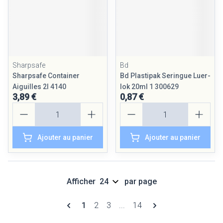
Sharpsafe
Bd
Sharpsafe Container
Bd Plastipak Seringue Luer-
Aiguilles 2l 4140
lok 20ml 1 300629
3,89 €
0,87 €
Quantité
Quantité
Ajouter au panier
Ajouter au panier
Afficher
par page
Pages
Vous lisez actuellement la page
Page
Page
Page
1
2
3
...
14