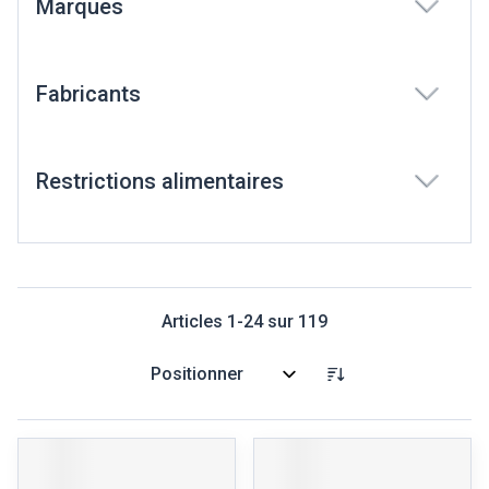
Marques
filter
Fabricants
filter
Restrictions alimentaires
filter
Articles
1
-
24
sur
119
Trier par: