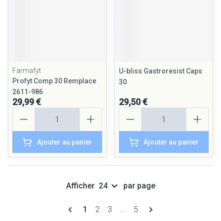
Farmafyt
U-bliss Gastroresist Caps
Profyt Comp 30 Remplace
30
2611-986
29,99 €
29,50 €
Quantité
Quantité
Ajouter au panier
Ajouter au panier
Afficher
par page
Pages
Vous lisez actuellement la page
Page
Page
Page
1
2
3
...
5