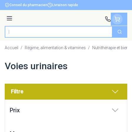
Aller au contenu
Conseil du pharmacien
Livraison rapide
Menu
Cherch
Rechercher
Accueil
/
Régime, alimentation & vitamines
/
Nutrithérapie et bien-ê
Voies urinaires
Filtre
Passer à la liste des produits
Prix
filter