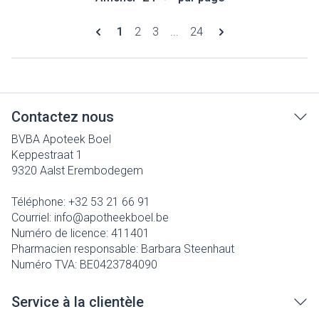
Pages
Vous lisez actuellement la page
Page
Page
Page
1
2
3
...
24
Contactez nous
BVBA Apoteek Boel
Keppestraat 1
9320
Aalst Erembodegem
Téléphone:
+32 53 21 66 91
Courriel:
info@
apotheekboel.be
Numéro de licence:
411401
Pharmacien responsable:
Barbara Steenhaut
Numéro TVA:
BE0423784090
Service à la clientèle