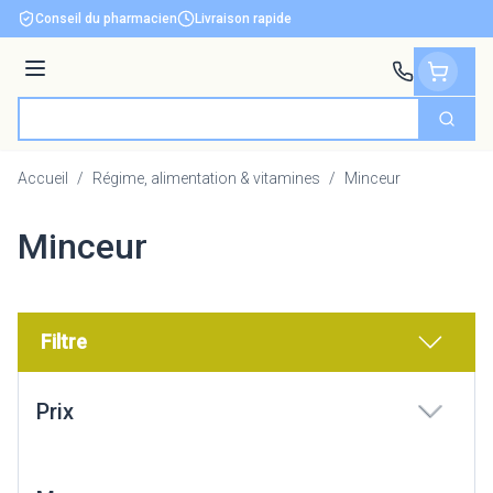
Aller au contenu
Conseil du pharmacien
Livraison rapide
Menu
Cherch
Rechercher
Accueil
/
Régime, alimentation & vitamines
/
Minceur
Minceur
Filtre
Passer à la liste des produits
Prix
filter