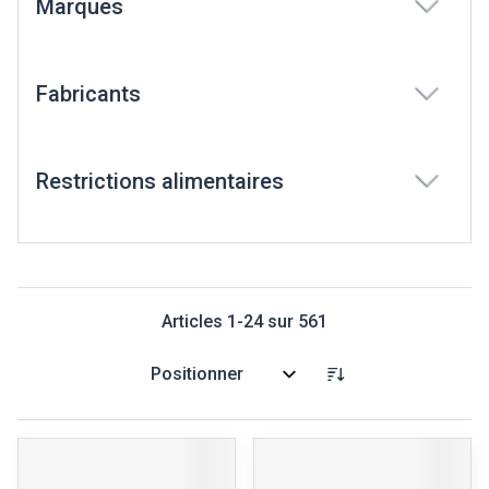
Marques
filter
Fabricants
filter
Restrictions alimentaires
filter
Articles
1
-
24
sur
561
Trier par: