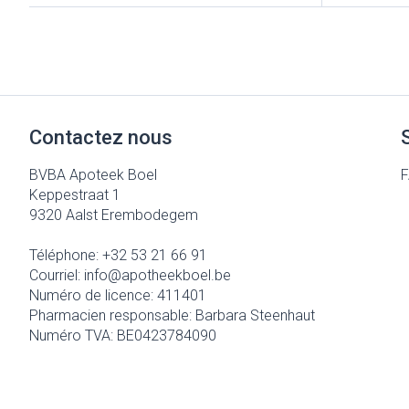
Accessoires aé
Pieds secs, call
crevasses
Oxygène
Système respir
Ampoules
Callosités
Contactez nous
Cors
Muscles et arti
Afficher plus
BVBA Apoteek Boel
Keppestraat 1
Aiguilles et se
9320
Aalst Erembodegem
Infections
Seringues
Spécifiquement
Téléphone:
+32 53 21 66 91
hommes
Courriel:
info@
apotheekboel.be
Solution injecta
Numéro de licence:
411401
Soins du corps
Aiguilles
Poux
Pharmacien responsable:
Barbara Steenhaut
Déodorants
Numéro TVA:
BE0423784090
Aiguilles stylo
Soins du visage
Afficher plus
Diagnostiques