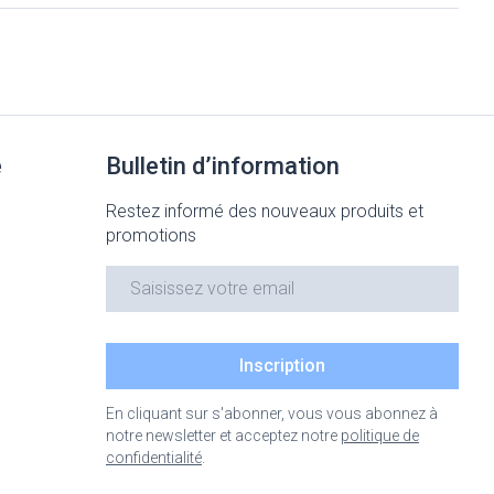
Bain et douche
Lit
Escarres
e
Voies urinaires
Afficher plus
au soleil
e
Bulletin d’information
nxiété et
Arrêter de fumer
Restez informé des nouveaux produits et
promotions
 orthopédie:
Instruments
Médicaments anti-
rthopédiques
Adresse mail
tumoraux
t hygiène
Démaquillage et
nettoyage
 et
Lait, gel, huile et crème de
Inscription
Anesthésie
on
nettoyage
En cliquant sur s'abonner, vous vous abonnez à
time
Tonic - lotion
ieds
notre newsletter et acceptez notre
politique de
ie
Médications diverses
confidentialité
.
Eau micellaire