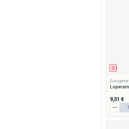
Cheveux
Piluliers et ac
Soins du visag
Taches de pigm
Peau sensible - 
Peau mixte
Médica
Peau terne
Eurogener
Loperam
Afficher plus
9,51 €
Quantité
Ronflement