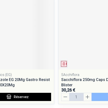
ment
 prescription
Médicament
ics (EG)
SAcchiflora
zole EG 20Mg Gastro Resist
Sacchiflora 250mg Caps D
00X20Mg
Blister
30,26 €
Quantité
Réservez