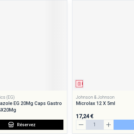
ment
 prescription
Médicament
ics (EG)
Johnson & Johnson
azole EG 20Mg Caps Gastro
Microlax 12 X 5ml
28X20Mg
17,24 €
Quantité
Réservez