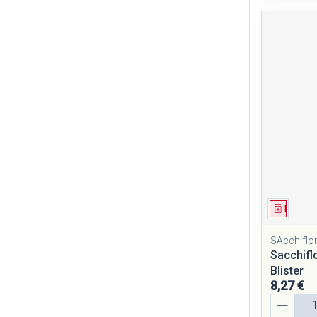
Médica
SAcchiflo
Sacchifl
Blister
8,27 €
Quantité