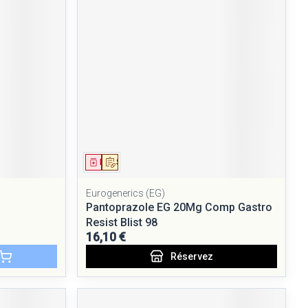
Yeux
Afficher plus
nti-insectes
Senteur
Médicament
Sur prescription
Eurogenerics (EG)
Pantoprazole EG 20Mg Comp Gastro
Resist Blist 98
16,10 €
Réservez
CBD