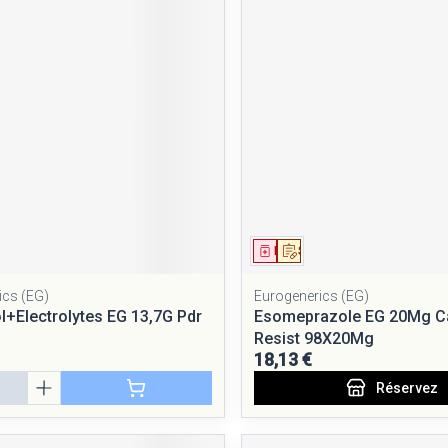
ment
Médicament
Sur prescription
ics (EG)
Eurogenerics (EG)
+Electrolytes EG 13,7G Pdr
Esomeprazole EG 20Mg C
Resist 98X20Mg
18,13 €
Réservez