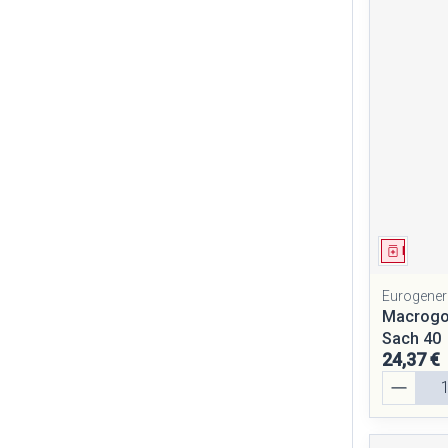
Médica
Eurogener
Macrogol
Sach 40
24,37 €
Quantité