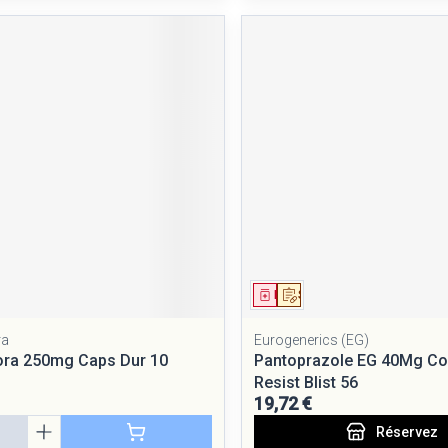
ment
Médicament
Sur prescription
ra
Eurogenerics (EG)
ora 250mg Caps Dur 10
Pantoprazole EG 40Mg C
Resist Blist 56
19,72 €
Réservez