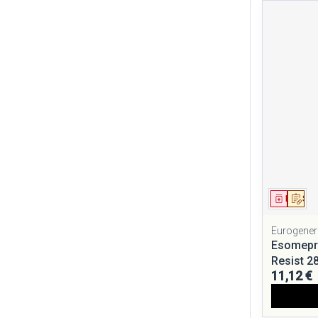
Médica
Sur
Eurogener
Esomepr
Resist 
11,12 €