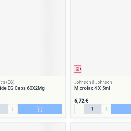
Massage
Afficher plus
Afficher plus
cessoires
Masques chirurgique
e
Compléments
Répulsifs a
nutritionnels
entation
peau irritée
ment
Médicament
ics (EG)
Johnson & Johnson
ide EG Caps 60X2Mg
Microlax 4 X 5ml
6,72 €
Quantité
Autobronzants
Rasage