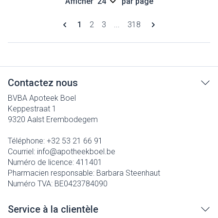
Afficher
par page
Pages
Vous lisez actuellement la page
Page
Page
Page
1
2
3
...
318
Contactez nous
BVBA Apoteek Boel
Keppestraat 1
9320
Aalst Erembodegem
Téléphone:
+32 53 21 66 91
Courriel:
info@
apotheekboel.be
Numéro de licence:
411401
Pharmacien responsable:
Barbara Steenhaut
Numéro TVA:
BE0423784090
Service à la clientèle