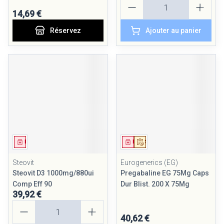
14,69 €
Réservez
Ajouter au panier
Médicament
Médicament
Sur prescription
Steovit
Eurogenerics (EG)
Steovit D3 1000mg/880ui
Pregabaline EG 75Mg Caps
Comp Eff 90
Dur Blist. 200 X 75Mg
39,92 €
Quantité
40,62 €