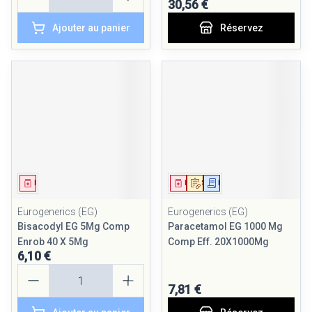
30,56 €
Ajouter au panier
Réservez
Médicament
Médicament
Sur prescription
Demande écrite
Eurogenerics (EG)
Eurogenerics (EG)
Bisacodyl EG 5Mg Comp
Paracetamol EG 1000 Mg
Enrob 40 X 5Mg
Comp Eff. 20X1000Mg
6,10 €
Quantité
7,81 €