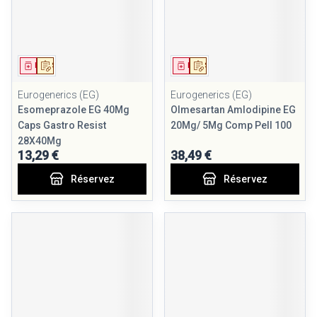
Médicament
Sur prescription
Médicament
Sur prescription
Eurogenerics (EG)
Eurogenerics (EG)
Esomeprazole EG 40Mg
Olmesartan Amlodipine EG
Caps Gastro Resist
20Mg/ 5Mg Comp Pell 100
28X40Mg
13,29 €
38,49 €
Réservez
Réservez