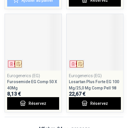
Ajouter au panier
Réservez
Médicament
Sur prescription
Médicament
Sur prescription
Eurogenerics (EG)
Eurogenerics (EG)
Furosemide EG Comp 50 X
Losartan Plus Forte EG 100
40Mg
Mg/25,0 Mg Comp Pell 98
8,13 €
22,67 €
Réservez
Réservez