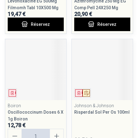
Levofloxacine EG 500Mg
Azithromycine 250 Mg EG
Filmomh Tabl 10X500 Mg
Comp Pell 24X250 Mg
19,47 €
20,90 €
Réservez
Réservez
Médicament
Médicament
Sur prescription
Boiron
Johnson & Johnson
Oscillococcinum Doses 6 X
Risperdal Sol Per Os 100ml
1g Boiron
12,78 €
Quantité