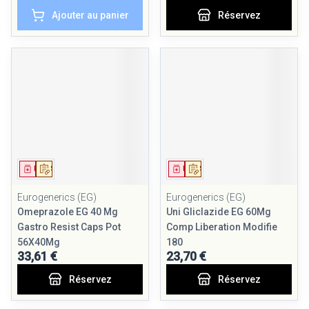
Ajouter au panier
Réservez
Médicament
Sur prescription
Médicament
Sur prescription
Eurogenerics (EG)
Eurogenerics (EG)
Omeprazole EG 40 Mg
Uni Gliclazide EG 60Mg
Gastro Resist Caps Pot
Comp Liberation Modifie
56X40Mg
180
33,61 €
23,70 €
Réservez
Réservez