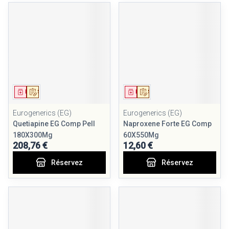
Médicament
Sur prescription
Médicament
Sur prescription
Eurogenerics (EG)
Eurogenerics (EG)
Quetiapine EG Comp Pell
Naproxene Forte EG Comp
180X300Mg
60X550Mg
208,76 €
12,60 €
Réservez
Réservez