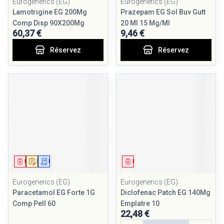
Eurogenerics (EG)
Eurogenerics (EG)
Lamotrigine EG 200Mg
Prazepam EG Sol Buv Gutt
Comp Disp 90X200Mg
20 Ml 15 Mg/Ml
60,37 €
9,46 €
Réservez
Réservez
Médicament
Sur prescription
Demande écrite
Médicament
Eurogenerics (EG)
Eurogenerics (EG)
Paracetamol EG Forte 1G
Diclofenac Patch EG 140Mg
Comp Pell 60
Emplatre 10
22,48 €
Quantité