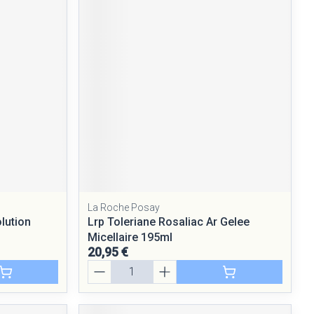
La Roche Posay
lution
Lrp Toleriane Rosaliac Ar Gelee
Micellaire 195ml
20,95 €
Quantité