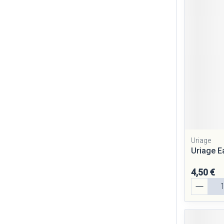
Cheveux
Piluliers et ac
Soins du visag
Taches de pigm
Peau sensible - 
Peau mixte
Peau terne
Uriage
Uriage E
Afficher plus
4,50 €
Quantité
Ronflement