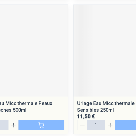
au Micc.thermale Peaux
Uriage Eau Micc.thermale
eches 500ml
Sensibles 250ml
11,50 €
Quantité