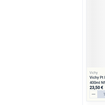
Vichy
Vichy Pt
400ml N
23,50 €
Quantité