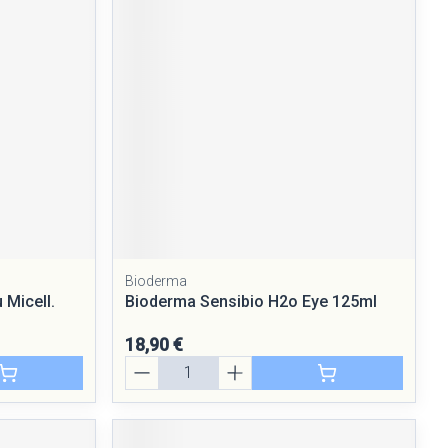
Yeux
Afficher plus
nti-insectes
Senteur
Bioderma
 Micell.
Bioderma Sensibio H2o Eye 125ml
18,90 €
Quantité
CBD