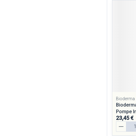
Bioderma
Bioderma
Pompe In
23,45 €
Quantité