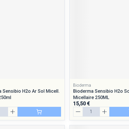
Bioderma
 Sensibio H2o Ar Sol Micell.
Bioderma Sensibio H2o So
250ml
Micellaire 250ML
15,50 €
Quantité