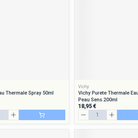
Massage
Afficher plus
Afficher plus
cessoires
Masques chirurgique
e
Compléments
Répulsifs a
nutritionnels
entation
peau irritée
Vichy
au Thermale Spray 50ml
Vichy Purete Thermale Eau
Peau Sens.200ml
18,95 €
Quantité
Autobronzants
Rasage