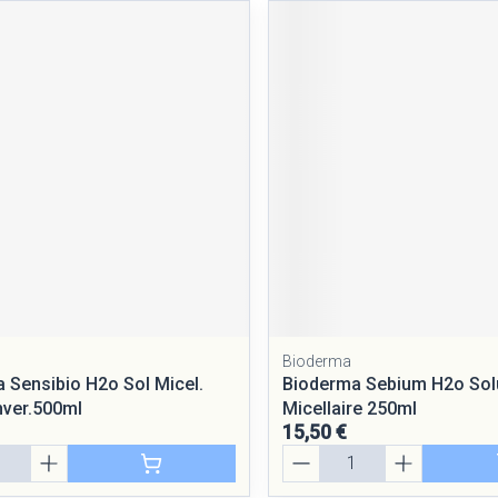
Bioderma
 Sensibio H2o Sol Micel.
Bioderma Sebium H2o Sol
ver.500ml
Micellaire 250ml
15,50 €
Quantité