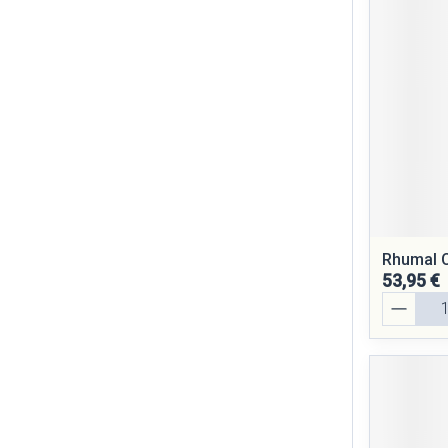
Cheveux
Piluliers et ac
Soins du visag
Taches de pigm
Peau sensible - 
Peau mixte
Rhumal 
Peau terne
53,95 €
Quantité
Afficher plus
Ronflement