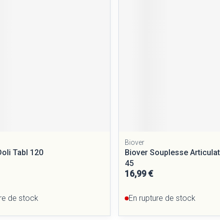
Biover
oli Tabl 120
Biover Souplesse Articul
45
16,99 €
re de stock
En rupture de stock