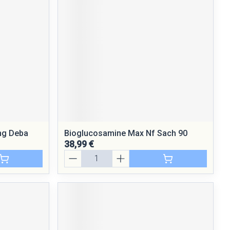
Yeux
Afficher plus
nti-insectes
Senteur
mg Deba
Bioglucosamine Max Nf Sach 90
38,99 €
Quantité
CBD