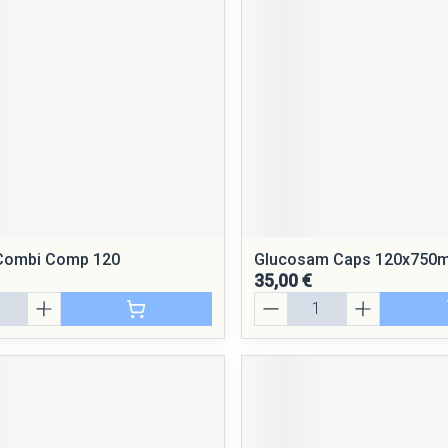
Massage
Afficher plus
Afficher plus
cessoires
Masques chirurgique
e
Compléments
Répulsifs a
nutritionnels
entation
peau irritée
Combi Comp 120
Glucosam Caps 120x750
35,00 €
Quantité
Autobronzants
Rasage