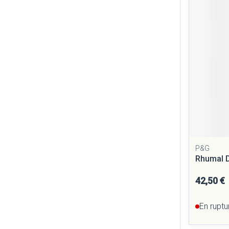
P&G
Rhumal D
42,50 €
En ruptu