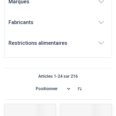
Marques
filter
Fabricants
filter
Restrictions alimentaires
filter
Articles
1
-
24
sur
216
Trier par: