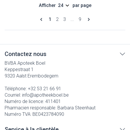
Afficher
par page
Pages
Vous lisez actuellement la page
Page
Page
Page
1
2
3
...
9
Contactez nous
BVBA Apoteek Boel
Keppestraat 1
9320
Aalst Erembodegem
Téléphone:
+32 53 21 66 91
Courriel:
info@
apotheekboel.be
Numéro de licence:
411401
Pharmacien responsable:
Barbara Steenhaut
Numéro TVA:
BE0423784090
Service à la clientèle