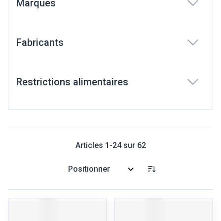
Marques
filter
Fabricants
filter
Restrictions alimentaires
filter
Articles
1
-
24
sur
62
Trier par: