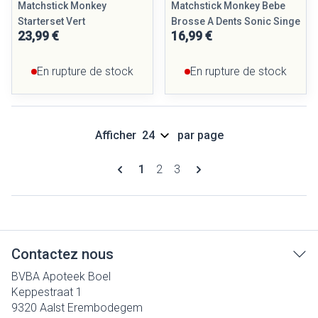
Matchstick Monkey
Matchstick Monkey Bebe
Starterset Vert
Brosse A Dents Sonic Singe
23,99 €
16,99 €
En rupture de stock
En rupture de stock
Afficher
par page
Pages
Vous lisez actuellement la page
Page
Page
1
2
3
Contactez nous
BVBA Apoteek Boel
Keppestraat 1
9320
Aalst Erembodegem